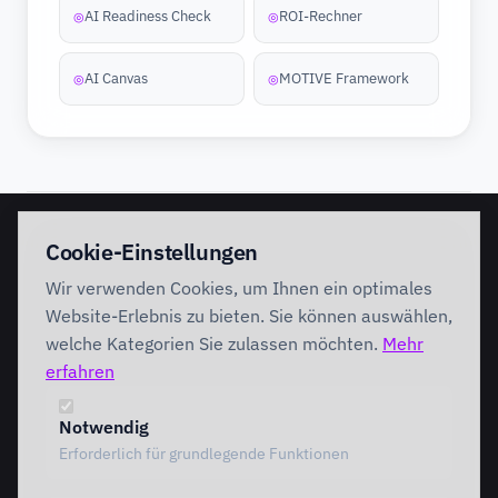
AI Readiness Check
ROI-Rechner
◎
◎
AI Canvas
MOTIVE Framework
◎
◎
EINSTIEG
IMPLEMENTATION
Cookie-Einstellungen
Discovery Workshop
Ready
Wir verwenden Cookies, um Ihnen ein optimales
Förderung
Foundation
Performing
Website-Erlebnis zu bieten. Sie können auswählen,
Branchenlösungen
INTERVENTION
welche Kategorien Sie zulassen möchten.
Mehr
AI Intervention
erfahren
ENABLEMENT
AI Agents
AI Governance
Team Starter
Notwendig
Team Professional
Erforderlich für grundlegende Funktionen
Special Governance
Copilot Professional