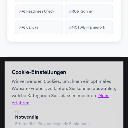
AI Readiness Check
ROI-Rechner
◎
◎
AI Canvas
MOTIVE Framework
◎
◎
EINSTIEG
IMPLEMENTATION
Cookie-Einstellungen
Discovery Workshop
Ready
Wir verwenden Cookies, um Ihnen ein optimales
Förderung
Foundation
Performing
Website-Erlebnis zu bieten. Sie können auswählen,
Branchenlösungen
INTERVENTION
welche Kategorien Sie zulassen möchten.
Mehr
AI Intervention
erfahren
ENABLEMENT
AI Agents
AI Governance
Team Starter
Notwendig
Team Professional
Erforderlich für grundlegende Funktionen
Special Governance