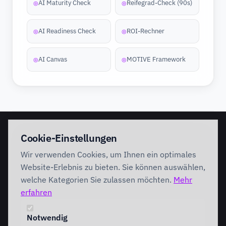
AI Maturity Check
Reifegrad-Check (90s)
◎
◎
AI Readiness Check
ROI-Rechner
◎
◎
AI Canvas
MOTIVE Framework
◎
◎
EINSTIEG
IMPLEMENTATION
Cookie-Einstellungen
Discovery Workshop
Ready
Wir verwenden Cookies, um Ihnen ein optimales
Förderung
Foundation
Performing
Website-Erlebnis zu bieten. Sie können auswählen,
Branchenlösungen
INTERVENTION
welche Kategorien Sie zulassen möchten.
Mehr
AI Intervention
erfahren
ENABLEMENT
AI Agents
AI Governance
Team Starter
Notwendig
Team Professional