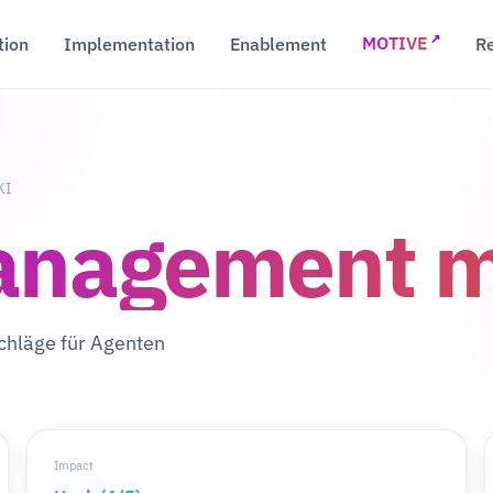
↗
tion
Implementation
Enablement
R
MOTIVE
KI
nagement mi
chläge für Agenten
Impact