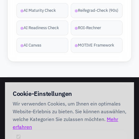
AI Maturity Check
Reifegrad-Check (90s)
◎
◎
AI Readiness Check
ROI-Rechner
◎
◎
AI Canvas
MOTIVE Framework
◎
◎
EINSTIEG
IMPLEMENTATION
Cookie-Einstellungen
Discovery Workshop
Ready
Wir verwenden Cookies, um Ihnen ein optimales
Förderung
Foundation
Performing
Website-Erlebnis zu bieten. Sie können auswählen,
Branchenlösungen
INTERVENTION
welche Kategorien Sie zulassen möchten.
Mehr
AI Intervention
erfahren
ENABLEMENT
AI Agents