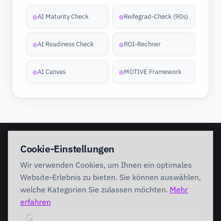
AI Maturity Check
Reifegrad-Check (90s)
◎
◎
AI Readiness Check
ROI-Rechner
◎
◎
AI Canvas
MOTIVE Framework
◎
◎
EINSTIEG
IMPLEMENTATION
Cookie-Einstellungen
Discovery Workshop
Ready
Wir verwenden Cookies, um Ihnen ein optimales
Förderung
Foundation
Performing
Website-Erlebnis zu bieten. Sie können auswählen,
Branchenlösungen
INTERVENTION
welche Kategorien Sie zulassen möchten.
Mehr
AI Intervention
erfahren
ENABLEMENT
AI Agents