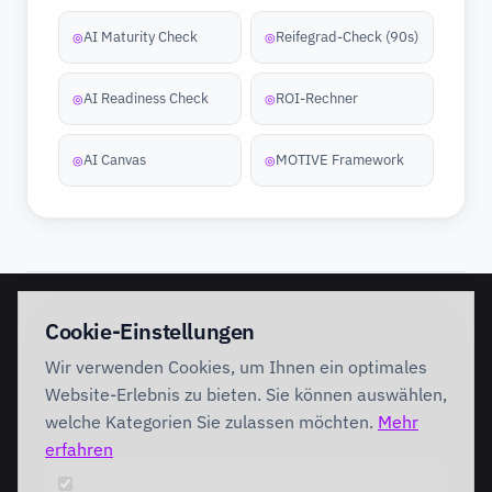
AI Maturity Check
Reifegrad-Check (90s)
◎
◎
AI Readiness Check
ROI-Rechner
◎
◎
AI Canvas
MOTIVE Framework
◎
◎
EINSTIEG
IMPLEMENTATION
Cookie-Einstellungen
Discovery Workshop
Ready
Wir verwenden Cookies, um Ihnen ein optimales
Förderung
Foundation
Performing
Website-Erlebnis zu bieten. Sie können auswählen,
Branchenlösungen
INTERVENTION
welche Kategorien Sie zulassen möchten.
Mehr
AI Intervention
erfahren
ENABLEMENT
AI Agents