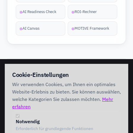
AI Readiness Check
ROI-Rechner
◎
◎
AI Canvas
MOTIVE Framework
◎
◎
EINSTIEG
IMPLEMENTATION
Cookie-Einstellungen
Discovery Workshop
Ready
Wir verwenden Cookies, um Ihnen ein optimales
Förderung
Foundation
Performing
Website-Erlebnis zu bieten. Sie können auswählen,
Branchenlösungen
INTERVENTION
welche Kategorien Sie zulassen möchten.
Mehr
AI Intervention
erfahren
ENABLEMENT
AI Agents
AI Governance
Team Starter
Notwendig
Team Professional
Erforderlich für grundlegende Funktionen
Special Governance