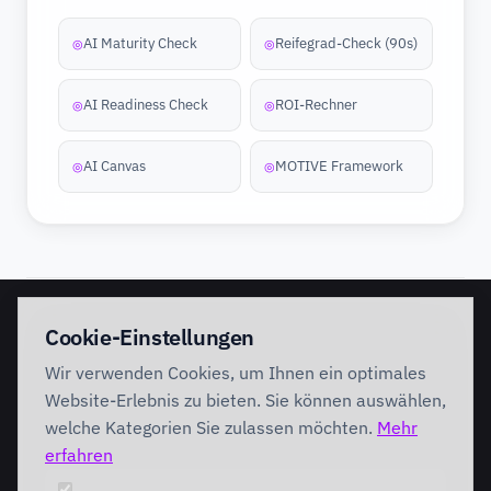
AI Maturity Check
Reifegrad-Check (90s)
◎
◎
AI Readiness Check
ROI-Rechner
◎
◎
AI Canvas
MOTIVE Framework
◎
◎
EINSTIEG
IMPLEMENTATION
Cookie-Einstellungen
Discovery Workshop
Ready
Wir verwenden Cookies, um Ihnen ein optimales
Förderung
Foundation
Performing
Website-Erlebnis zu bieten. Sie können auswählen,
Branchenlösungen
INTERVENTION
welche Kategorien Sie zulassen möchten.
Mehr
AI Intervention
erfahren
ENABLEMENT
AI Agents