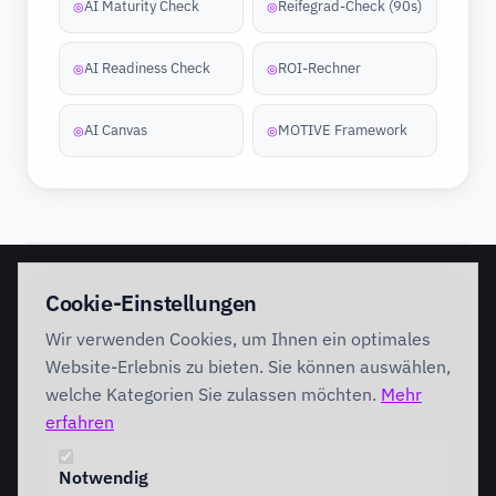
AI Maturity Check
Reifegrad-Check (90s)
◎
◎
AI Readiness Check
ROI-Rechner
◎
◎
AI Canvas
MOTIVE Framework
◎
◎
EINSTIEG
IMPLEMENTATION
Cookie-Einstellungen
Discovery Workshop
Ready
Wir verwenden Cookies, um Ihnen ein optimales
Förderung
Foundation
Performing
Website-Erlebnis zu bieten. Sie können auswählen,
Branchenlösungen
INTERVENTION
welche Kategorien Sie zulassen möchten.
Mehr
AI Intervention
erfahren
ENABLEMENT
AI Agents
AI Governance
Team Starter
Notwendig
Team Professional