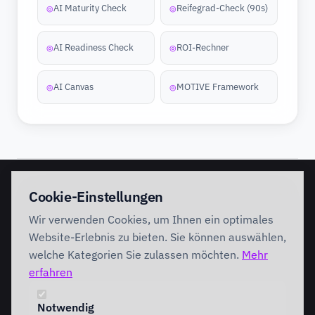
AI Maturity Check
Reifegrad-Check (90s)
◎
◎
AI Readiness Check
ROI-Rechner
◎
◎
AI Canvas
MOTIVE Framework
◎
◎
EINSTIEG
IMPLEMENTATION
Cookie-Einstellungen
Discovery Workshop
Ready
Wir verwenden Cookies, um Ihnen ein optimales
Förderung
Foundation
Performing
Website-Erlebnis zu bieten. Sie können auswählen,
Branchenlösungen
INTERVENTION
welche Kategorien Sie zulassen möchten.
Mehr
AI Intervention
erfahren
ENABLEMENT
AI Agents
AI Governance
Team Starter
Notwendig
Team Professional