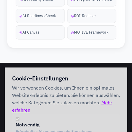
AI Readiness Check
ROI-Rechner
◎
◎
AI Canvas
MOTIVE Framework
◎
◎
EINSTIEG
IMPLEMENTATION
Cookie-Einstellungen
Discovery Workshop
Ready
Wir verwenden Cookies, um Ihnen ein optimales
Förderung
Foundation
Performing
Website-Erlebnis zu bieten. Sie können auswählen,
Branchenlösungen
INTERVENTION
welche Kategorien Sie zulassen möchten.
Mehr
AI Intervention
erfahren
ENABLEMENT
AI Agents
AI Governance
Team Starter
Notwendig
Team Professional
Erforderlich für grundlegende Funktionen