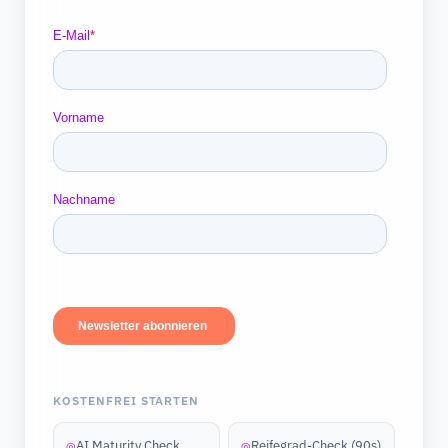
KOSTENFREI STARTEN
AI Maturity Check
Reifegrad-Check (90s)
◎
◎