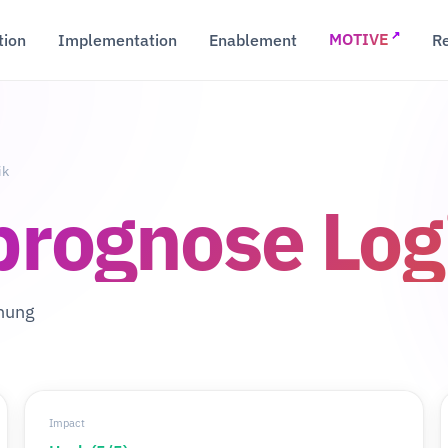
↗
tion
Implementation
Enablement
R
MOTIVE
ik
rognose Logi
anung
Impact