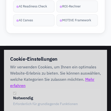
AI Readiness Check
ROI-Rechner
◎
◎
AI Canvas
MOTIVE Framework
◎
◎
EINSTIEG
IMPLEMENTATION
Cookie-Einstellungen
Discovery Workshop
Ready
Wir verwenden Cookies, um Ihnen ein optimales
Förderung
Foundation
Performing
Website-Erlebnis zu bieten. Sie können auswählen,
Branchenlösungen
INTERVENTION
welche Kategorien Sie zulassen möchten.
Mehr
AI Intervention
erfahren
ENABLEMENT
AI Agents
AI Governance
Team Starter
Notwendig
Team Professional
Erforderlich für grundlegende Funktionen
Special Governance
Copilot Professional