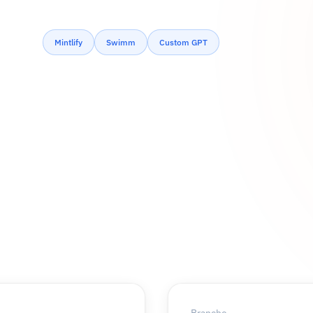
Mintlify
Swimm
Custom GPT