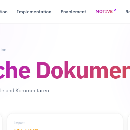
↗
tion
Implementation
Enablement
R
MOTIVE
tion
che Dokumen
ode und Kommentaren
Impact