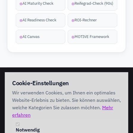
AI Maturity Check
Reifegrad-Check (90s)
◎
◎
AI Readiness Check
ROI-Rechner
◎
◎
AI Canvas
MOTIVE Framework
◎
◎
EINSTIEG
IMPLEMENTATION
Cookie-Einstellungen
Discovery Workshop
Ready
Wir verwenden Cookies, um Ihnen ein optimales
Förderung
Foundation
Performing
Website-Erlebnis zu bieten. Sie können auswählen,
Branchenlösungen
INTERVENTION
welche Kategorien Sie zulassen möchten.
Mehr
AI Intervention
erfahren
ENABLEMENT
AI Agents
AI Governance
Team Starter
Notwendig
Team Professional