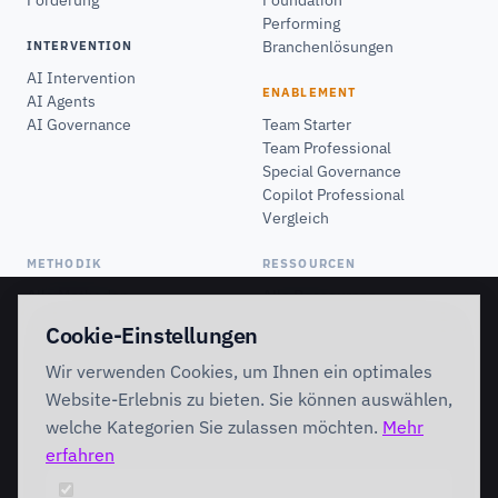
Förderung
Foundation
Performing
Branchenlösungen
INTERVENTION
AI Intervention
ENABLEMENT
AI Agents
AI Governance
Team Starter
Team Professional
Special Governance
Copilot Professional
Vergleich
METHODIK
RESSOURCEN
Alle Methoden
Alle Ressourcen
MOTIVE Framework
Einblicke
Cookie-Einstellungen
AI Canvas
Standpunkte
TRIARDIS-Methode
Referenzen
Wir verwenden Cookies, um Ihnen ein optimales
KI-Werkstatt
Whitepaper
Website-Erlebnis zu bieten. Sie können auswählen,
KI-Glossar
welche Kategorien Sie zulassen möchten.
Mehr
TOOLS
erfahren
UNTERNEHMEN
Alle Tools
Use Case Qualifier
About