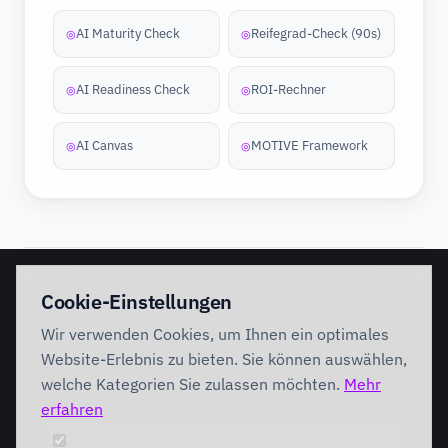
AI Maturity Check
Reifegrad-Check (90s)
◎
◎
AI Readiness Check
ROI-Rechner
◎
◎
AI Canvas
MOTIVE Framework
◎
◎
EINSTIEG
IMPLEMENTATION
Cookie-Einstellungen
Discovery Workshop
Ready
Wir verwenden Cookies, um Ihnen ein optimales
Förderung
Foundation
Performing
Website-Erlebnis zu bieten. Sie können auswählen,
Branchenlösungen
INTERVENTION
welche Kategorien Sie zulassen möchten.
Mehr
AI Intervention
erfahren
ENABLEMENT
AI Agents