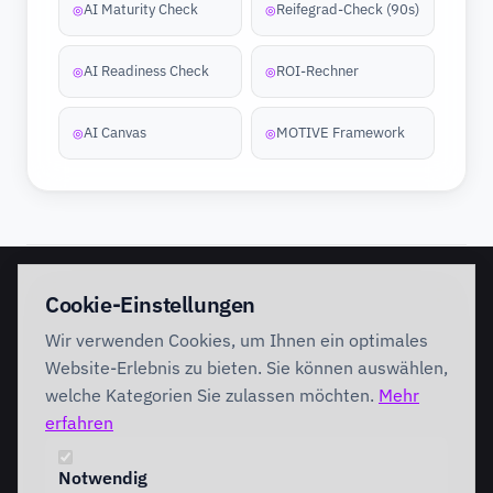
AI Maturity Check
Reifegrad-Check (90s)
◎
◎
AI Readiness Check
ROI-Rechner
◎
◎
AI Canvas
MOTIVE Framework
◎
◎
EINSTIEG
IMPLEMENTATION
Cookie-Einstellungen
Discovery Workshop
Ready
Wir verwenden Cookies, um Ihnen ein optimales
Förderung
Foundation
Performing
Website-Erlebnis zu bieten. Sie können auswählen,
Branchenlösungen
INTERVENTION
welche Kategorien Sie zulassen möchten.
Mehr
AI Intervention
erfahren
ENABLEMENT
AI Agents
AI Governance
Team Starter
Notwendig
Team Professional