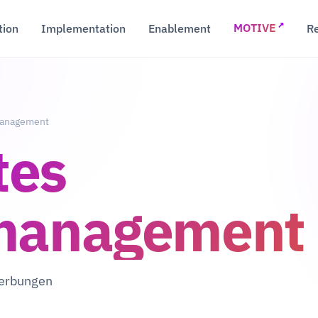
↗
tion
Implementation
Enablement
R
MOTIVE
management
tes
management
werbungen