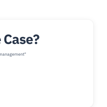
e Case?
ermanagement"