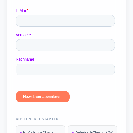
KOSTENFREI STARTEN
AI Maturity Check
Reifegrad-Check (90s)
◎
◎