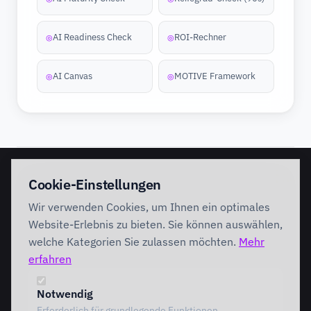
AI Readiness Check
ROI-Rechner
◎
◎
AI Canvas
MOTIVE Framework
◎
◎
EINSTIEG
IMPLEMENTATION
Cookie-Einstellungen
Discovery Workshop
Ready
Wir verwenden Cookies, um Ihnen ein optimales
Förderung
Foundation
Performing
Website-Erlebnis zu bieten. Sie können auswählen,
Branchenlösungen
INTERVENTION
welche Kategorien Sie zulassen möchten.
Mehr
AI Intervention
erfahren
ENABLEMENT
AI Agents
AI Governance
Team Starter
Notwendig
Team Professional
Erforderlich für grundlegende Funktionen