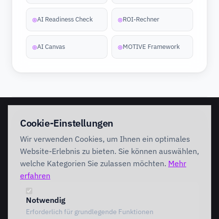
AI Readiness Check
ROI-Rechner
◎
◎
AI Canvas
MOTIVE Framework
◎
◎
EINSTIEG
IMPLEMENTATION
Cookie-Einstellungen
Discovery Workshop
Ready
Wir verwenden Cookies, um Ihnen ein optimales
Förderung
Foundation
Performing
Website-Erlebnis zu bieten. Sie können auswählen,
Branchenlösungen
INTERVENTION
welche Kategorien Sie zulassen möchten.
Mehr
AI Intervention
erfahren
ENABLEMENT
AI Agents
AI Governance
Team Starter
Notwendig
Team Professional
Erforderlich für grundlegende Funktionen
Special Governance