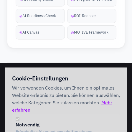
AI Readiness Check
ROI-Rechner
◎
◎
AI Canvas
MOTIVE Framework
◎
◎
EINSTIEG
IMPLEMENTATION
Cookie-Einstellungen
Discovery Workshop
Ready
Wir verwenden Cookies, um Ihnen ein optimales
Förderung
Foundation
Performing
Website-Erlebnis zu bieten. Sie können auswählen,
Branchenlösungen
INTERVENTION
welche Kategorien Sie zulassen möchten.
Mehr
AI Intervention
erfahren
ENABLEMENT
AI Agents
AI Governance
Team Starter
Notwendig
Team Professional
Erforderlich für grundlegende Funktionen