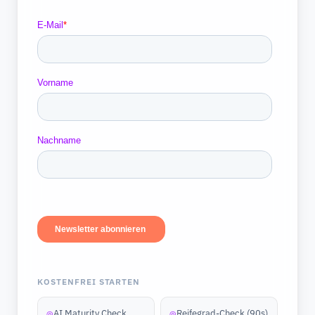
KOSTENFREI STARTEN
AI Maturity Check
Reifegrad-Check (90s)
◎
◎