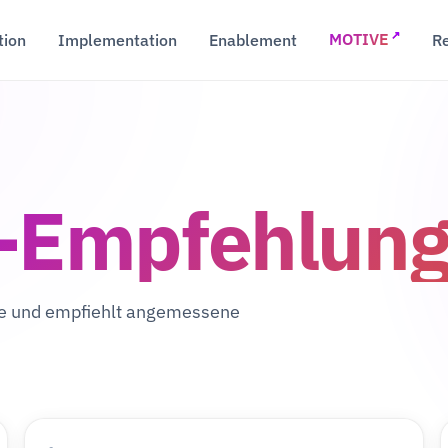
↗
tion
Implementation
Enablement
R
MOTIVE
t-Empfehlun
rie und empfiehlt angemessene