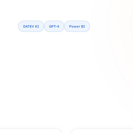
DATEV KI
GPT-4
Power BI