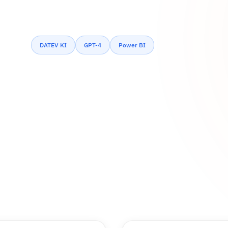
DATEV KI
GPT-4
Power BI