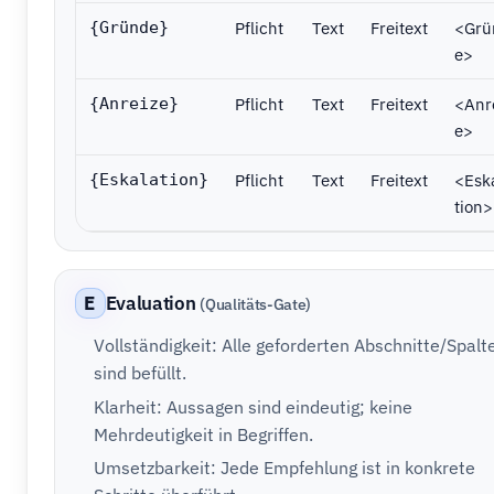
Pflicht
Text
Freitext
<Grü
{Gründe}
e>
Pflicht
Text
Freitext
<Anr
{Anreize}
e>
Pflicht
Text
Freitext
<Esk
{Eskalation}
tion>
E
Evaluation
(Qualitäts-Gate)
Vollständigkeit: Alle geforderten Abschnitte/Spalt
sind befüllt.
Klarheit: Aussagen sind eindeutig; keine
Mehrdeutigkeit in Begriffen.
Umsetzbarkeit: Jede Empfehlung ist in konkrete