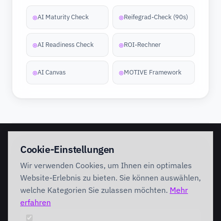
AI Maturity Check
Reifegrad-Check (90s)
◎
◎
AI Readiness Check
ROI-Rechner
◎
◎
AI Canvas
MOTIVE Framework
◎
◎
EINSTIEG
IMPLEMENTATION
Cookie-Einstellungen
Discovery Workshop
Ready
Wir verwenden Cookies, um Ihnen ein optimales
Förderung
Foundation
Performing
Website-Erlebnis zu bieten. Sie können auswählen,
Branchenlösungen
INTERVENTION
welche Kategorien Sie zulassen möchten.
Mehr
AI Intervention
erfahren
ENABLEMENT
AI Agents