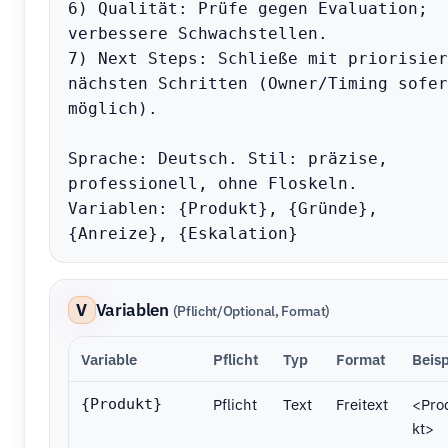
6) Qualität: Prüfe gegen Evaluation; 
verbessere Schwachstellen.

7) Next Steps: Schließe mit priorisier
nächsten Schritten (Owner/Timing sofern
möglich).

Sprache: Deutsch. Stil: präzise, 
professionell, ohne Floskeln.

Variablen: {Produkt}, {Gründe}, 
{Anreize}, {Eskalation}
V
Variablen
(Pflicht/Optional, Format)
Variable
Pflicht
Typ
Format
Beisp
Pflicht
Text
Freitext
<Pro
{Produkt}
kt>