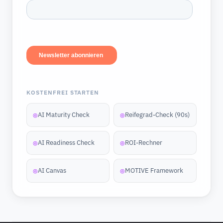
KOSTENFREI STARTEN
AI Maturity Check
Reifegrad-Check (90s)
◎
◎
AI Readiness Check
ROI-Rechner
◎
◎
AI Canvas
MOTIVE Framework
◎
◎