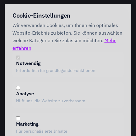
EINSTIEG
IMPLEMENTATION
Cookie-Einstellungen
Discovery Workshop
Ready
Wir verwenden Cookies, um Ihnen ein optimales
Förderung
Foundation
Performing
Website-Erlebnis zu bieten. Sie können auswählen,
Branchenlösungen
INTERVENTION
welche Kategorien Sie zulassen möchten.
Mehr
AI Intervention
erfahren
ENABLEMENT
AI Agents
AI Governance
Team Starter
Notwendig
Team Professional
Erforderlich für grundlegende Funktionen
Special Governance
Copilot Professional
Vergleich
Analyse
METHODIK
RESSOURCEN
Hilft uns, die Website zu verbessern
Alle Methoden
Alle Ressourcen
MOTIVE Framework
Einblicke
AI Canvas
Standpunkte
Marketing
TRIARDIS-Methode
Referenzen
Für personalisierte Inhalte
KI-Werkstatt
Whitepaper