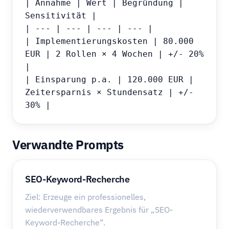
| Annahme | Wert | Begründung | 
Sensitivität |

| --- | --- | --- | --- |

| Implementierungskosten | 80.000 
EUR | 2 Rollen × 4 Wochen | +/- 20% 
|

| Einsparung p.a. | 120.000 EUR | 
Zeitersparnis × Stundensatz | +/- 
30% |
Verwandte Prompts
SEO-Keyword-Recherche
Ziel: Erzeuge ein professionelles,
wiederverwendbares Ergebnis für „SEO-
Keyword-Recherche“.