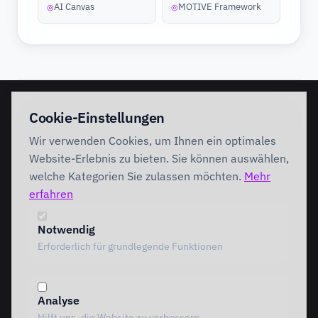
AI Canvas
MOTIVE Framework
◎
◎
EINSTIEG
IMPLEMENTATION
Cookie-Einstellungen
Discovery Workshop
Ready
Wir verwenden Cookies, um Ihnen ein optimales
Förderung
Foundation
Performing
Website-Erlebnis zu bieten. Sie können auswählen,
Branchenlösungen
INTERVENTION
welche Kategorien Sie zulassen möchten.
Mehr
AI Intervention
erfahren
ENABLEMENT
AI Agents
AI Governance
Team Starter
Notwendig
Team Professional
Erforderlich für grundlegende Funktionen
Special Governance
Copilot Professional
Vergleich
Analyse
METHODIK
RESSOURCEN
Hilft uns, die Website zu verbessern