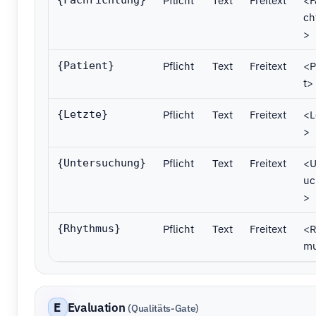
Pflicht
Text
Freitext
<F
{Fachrichtung}
ch
>
Pflicht
Text
Freitext
<P
{Patient}
t>
Pflicht
Text
Freitext
<L
{Letzte}
>
Pflicht
Text
Freitext
<U
{Untersuchung}
uc
>
Pflicht
Text
Freitext
<R
{Rhythmus}
m
E
Evaluation
(Qualitäts-Gate)