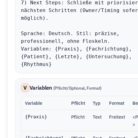
7) Next Steps: Schließe mit priorisier
nächsten Schritten (Owner/Timing sofern
möglich).

Sprache: Deutsch. Stil: präzise, 
professionell, ohne Floskeln.

Variablen: {Praxis}, {Fachrichtung}, 
{Patient}, {Letzte}, {Untersuchung}, 
{Rhythmus}
V
Variablen
(Pflicht/Optional, Format)
Variable
Pflicht
Typ
Format
Be
Pflicht
Text
Freitext
<P
{Praxis}
>