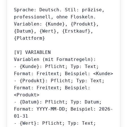
Sprache: Deutsch. Stil: präzise, 
professionell, ohne Floskeln.

Variablen: {Kunde}, {Produkt}, 
{Datum}, {Wert}, {Erstkauf}, 
{Plattform}

[V] VARIABLEN

Variablen (mit Formatregeln):

- {Kunde}: Pflicht; Typ: Text; 
Format: Freitext; Beispiel: <Kunde>

- {Produkt}: Pflicht; Typ: Text; 
Format: Freitext; Beispiel: 
<Produkt>

- {Datum}: Pflicht; Typ: Datum; 
Format: YYYY-MM-DD; Beispiel: 2026-
01-31

- {Wert}: Pflicht; Typ: Text; 