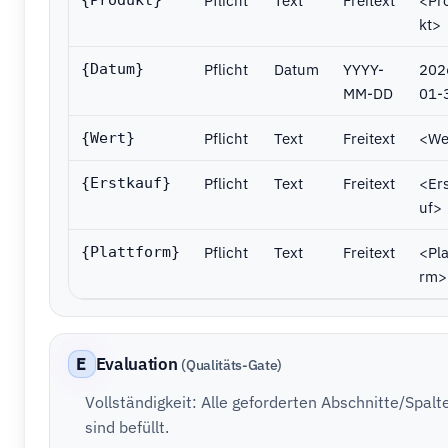
Pflicht
Text
Freitext
<Pr
{Produkt}
kt>
Pflicht
Datum
YYYY-
202
{Datum}
MM-DD
01-
Pflicht
Text
Freitext
<We
{Wert}
Pflicht
Text
Freitext
<Er
{Erstkauf}
uf>
Pflicht
Text
Freitext
<Pla
{Plattform}
rm>
E
Evaluation
(Qualitäts-Gate)
Vollständigkeit: Alle geforderten Abschnitte/Spalt
sind befüllt.