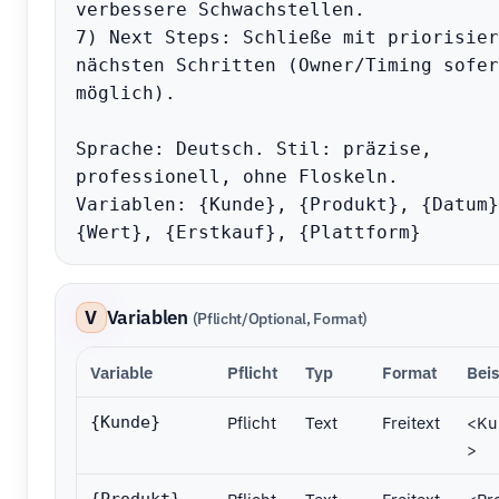
verbessere Schwachstellen.

7) Next Steps: Schließe mit priorisier
nächsten Schritten (Owner/Timing sofern
möglich).

Sprache: Deutsch. Stil: präzise, 
professionell, ohne Floskeln.

Variablen: {Kunde}, {Produkt}, {Datum},
{Wert}, {Erstkauf}, {Plattform}
V
Variablen
(Pflicht/Optional, Format)
Variable
Pflicht
Typ
Format
Beis
Pflicht
Text
Freitext
<Ku
{Kunde}
>