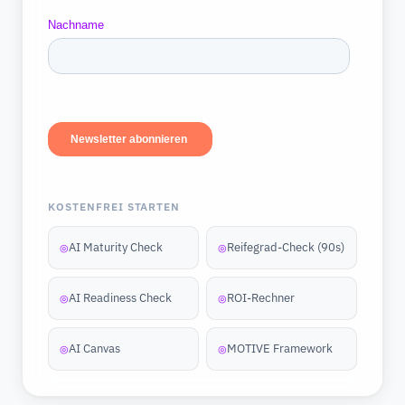
KOSTENFREI STARTEN
AI Maturity Check
Reifegrad-Check (90s)
◎
◎
AI Readiness Check
ROI-Rechner
◎
◎
AI Canvas
MOTIVE Framework
◎
◎