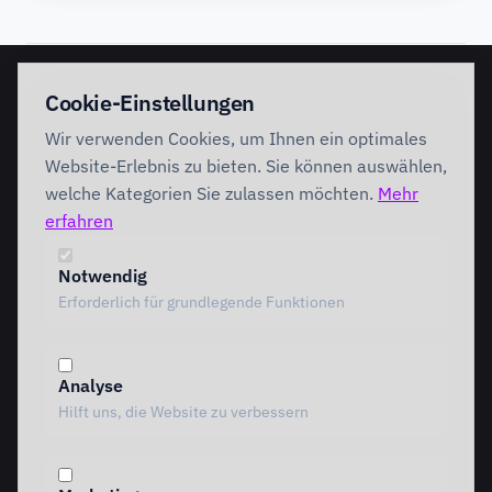
EINSTIEG
IMPLEMENTATION
Cookie-Einstellungen
Discovery Workshop
Ready
Wir verwenden Cookies, um Ihnen ein optimales
Förderung
Foundation
Performing
Website-Erlebnis zu bieten. Sie können auswählen,
Branchenlösungen
INTERVENTION
welche Kategorien Sie zulassen möchten.
Mehr
AI Intervention
erfahren
ENABLEMENT
AI Agents
AI Governance
Team Starter
Notwendig
Team Professional
Erforderlich für grundlegende Funktionen
Special Governance
Copilot Professional
Vergleich
Analyse
METHODIK
RESSOURCEN
Hilft uns, die Website zu verbessern
Alle Methoden
Alle Ressourcen
MOTIVE Framework
Einblicke
AI Canvas
Standpunkte