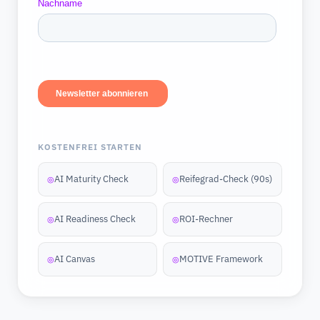
KOSTENFREI STARTEN
AI Maturity Check
Reifegrad-Check (90s)
◎
◎
AI Readiness Check
ROI-Rechner
◎
◎
AI Canvas
MOTIVE Framework
◎
◎