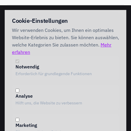
EINSTIEG
IMPLEMENTATION
Cookie-Einstellungen
Discovery Workshop
Ready
Wir verwenden Cookies, um Ihnen ein optimales
Förderung
Foundation
Performing
Website-Erlebnis zu bieten. Sie können auswählen,
Branchenlösungen
INTERVENTION
welche Kategorien Sie zulassen möchten.
Mehr
AI Intervention
erfahren
ENABLEMENT
AI Agents
AI Governance
Team Starter
Notwendig
Team Professional
Erforderlich für grundlegende Funktionen
Special Governance
Copilot Professional
Vergleich
Analyse
METHODIK
RESSOURCEN
Hilft uns, die Website zu verbessern
Alle Methoden
Alle Ressourcen
MOTIVE Framework
Einblicke
AI Canvas
Standpunkte
Marketing
TRIARDIS-Methode
Referenzen