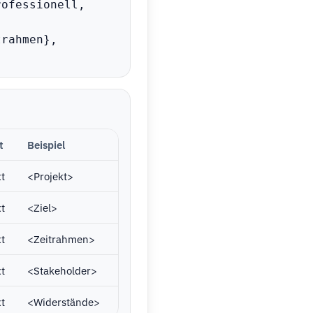
ofessionell, 
rahmen}, 
t
Beispiel
xt
<Projekt>
xt
<Ziel>
xt
<Zeitrahmen>
xt
<Stakeholder>
xt
<Widerstände>