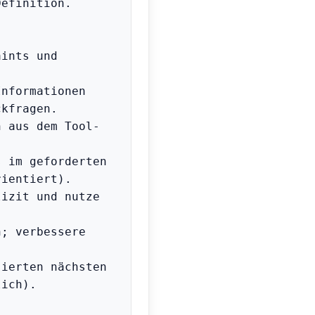
efinition.

ints und 
nformationen 
kfragen.

n aus dem Tool-
 im geforderten 
ientiert).

izit und nutze 


; verbessere 
ierten nächsten 
ich).
