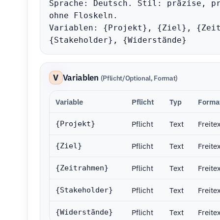
Sprache: Deutsch. Stil: präzise, pr
ohne Floskeln.

Variablen: {Projekt}, {Ziel}, {Zeit
{Stakeholder}, {Widerstände}
V
Variablen
(Pflicht/Optional, Format)
Variable
Pflicht
Typ
Forma
Pflicht
Text
Freite
{Projekt}
Pflicht
Text
Freite
{Ziel}
Pflicht
Text
Freite
{Zeitrahmen}
Pflicht
Text
Freite
{Stakeholder}
Pflicht
Text
Freite
{Widerstände}