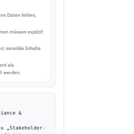
enn Daten fehlen,
men müssen explizit
; sensible Inhalte
ent als
ft werden.
iance & 
zu „Stakeholder-