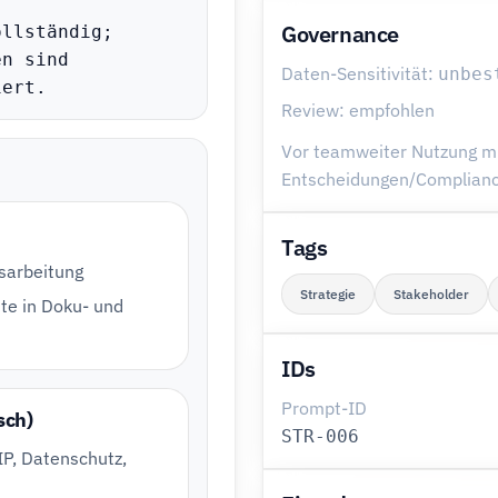
Governance
llständig; 
n sind 
Daten-Sensitivität:
unbes
iert.
Review: empfohlen
Vor teamweiter Nutzung mit
Entscheidungen/Compliance
Tags
usarbeitung
Strategie
Stakeholder
te in Doku- und
IDs
Prompt-ID
sch)
STR-006
IP, Datenschutz,