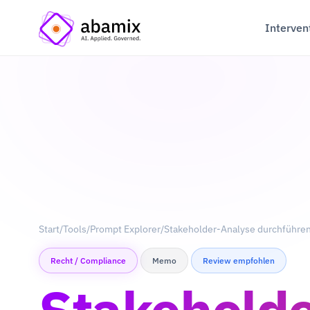
Interven
Start
/
Tools
/
Prompt Explorer
/
Stakeholder-Analyse durchführe
Recht / Compliance
Memo
Review empfohlen