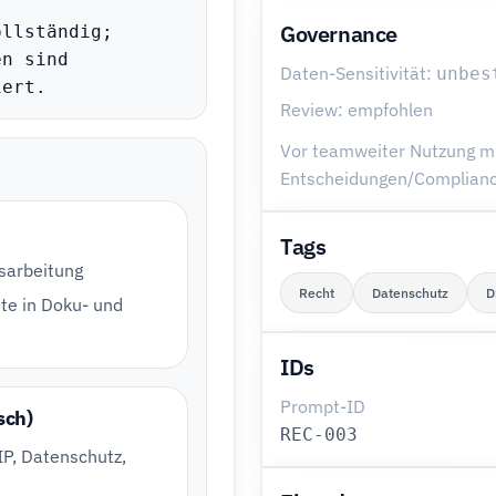
Governance
llständig; 
n sind 
Daten-Sensitivität:
unbes
iert.
Review: empfohlen
Vor teamweiter Nutzung mit
Entscheidungen/Compliance
Tags
usarbeitung
Recht
Datenschutz
D
te in Doku- und
IDs
Prompt-ID
sch)
REC-003
IP, Datenschutz,