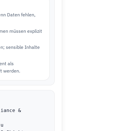
enn Daten fehlen,
men müssen explizit
; sensible Inhalte
ent als
ft werden.
iance & 
u 