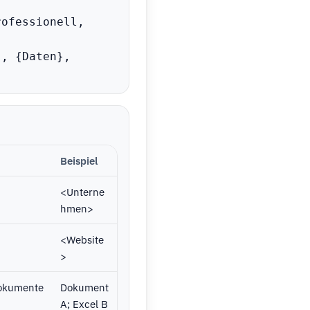
ofessionell, 
, {Daten}, 
Beispiel
<Unterne
hmen>
<Website
>
okumente
Dokument 
A; Excel B