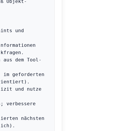
äß Objekt-
ints und 
nformationen 
kfragen.

n aus dem Tool-
 im geforderten 
ientiert).

izit und nutze 


; verbessere 
ierten nächsten 
ich).
