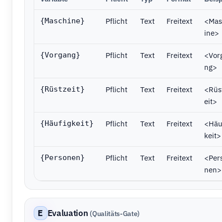
Pflicht
Text
Freitext
<Mas
{Maschine}
ine>
Pflicht
Text
Freitext
<Vor
{Vorgang}
ng>
Pflicht
Text
Freitext
<Rüs
{Rüstzeit}
eit>
Pflicht
Text
Freitext
<Häu
{Häufigkeit}
keit>
Pflicht
Text
Freitext
<Per
{Personen}
nen>
E
Evaluation
(Qualitäts-Gate)