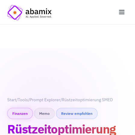
Start
/
Tools
/
Prompt Explorer
/
Rüstzeitoptimierung SMED
Finanzen
Memo
Review empfohlen
Rüstzeitoptimierung