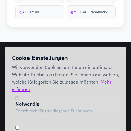
AI Canvas
MOTIVE Framework
◎
◎
EINSTIEG
IMPLEMENTATION
Cookie-Einstellungen
Discovery Workshop
Ready
Wir verwenden Cookies, um Ihnen ein optimales
Förderung
Foundation
Performing
Website-Erlebnis zu bieten. Sie können auswählen,
Branchenlösungen
INTERVENTION
welche Kategorien Sie zulassen möchten.
Mehr
AI Intervention
erfahren
ENABLEMENT
AI Agents
AI Governance
Team Starter
Notwendig
Team Professional
Erforderlich für grundlegende Funktionen
Special Governance
Copilot Professional
Vergleich