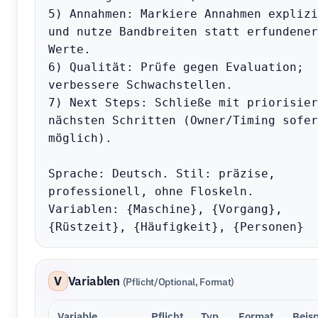
5) Annahmen: Markiere Annahmen explizit
und nutze Bandbreiten statt erfundener 
Werte.

6) Qualität: Prüfe gegen Evaluation; 
verbessere Schwachstellen.

7) Next Steps: Schließe mit priorisier
nächsten Schritten (Owner/Timing sofern
möglich).

Sprache: Deutsch. Stil: präzise, 
professionell, ohne Floskeln.

Variablen: {Maschine}, {Vorgang}, 
{Rüstzeit}, {Häufigkeit}, {Personen}
V
Variablen
(Pflicht/Optional, Format)
Variable
Pflicht
Typ
Format
Beisp