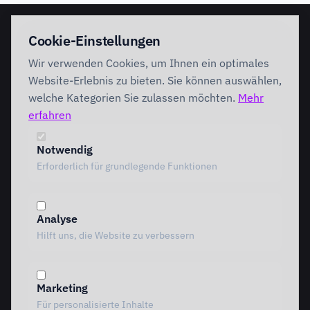
EINSTIEG
IMPLEMENTATION
Cookie-Einstellungen
Discovery Workshop
Ready
Wir verwenden Cookies, um Ihnen ein optimales
Förderung
Foundation
Performing
Website-Erlebnis zu bieten. Sie können auswählen,
Branchenlösungen
INTERVENTION
welche Kategorien Sie zulassen möchten.
Mehr
AI Intervention
erfahren
ENABLEMENT
AI Agents
AI Governance
Team Starter
Notwendig
Team Professional
Erforderlich für grundlegende Funktionen
Special Governance
Copilot Professional
Vergleich
Analyse
METHODIK
RESSOURCEN
Hilft uns, die Website zu verbessern
Alle Methoden
Alle Ressourcen
MOTIVE Framework
Einblicke
AI Canvas
Standpunkte
Marketing
TRIARDIS-Methode
Referenzen
Für personalisierte Inhalte
KI-Werkstatt
Whitepaper