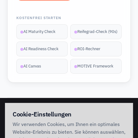
KOSTENFREI STARTEN
AI Maturity Check
Reifegrad-Check (90s)
◎
◎
AI Readiness Check
ROI-Rechner
◎
◎
AI Canvas
MOTIVE Framework
◎
◎
EINSTIEG
IMPLEMENTATION
Cookie-Einstellungen
Discovery Workshop
Ready
Wir verwenden Cookies, um Ihnen ein optimales
Förderung
Foundation
Performing
Website-Erlebnis zu bieten. Sie können auswählen,
Branchenlösungen
INTERVENTION