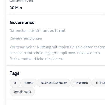
Geschätzte Zeit
30 Min
Governance
Daten-Sensitivität:
unbestimmt
Review: empfohlen
Vor teamweiter Nutzung mit realen Beispieldaten testen
sensiblen Entscheidungen/Compliance: Review durch
Fachverantwortliche einplanen.
Tags
IT
Notfall
Business Continuity
Handbuch
IT & T
domain:ea_it