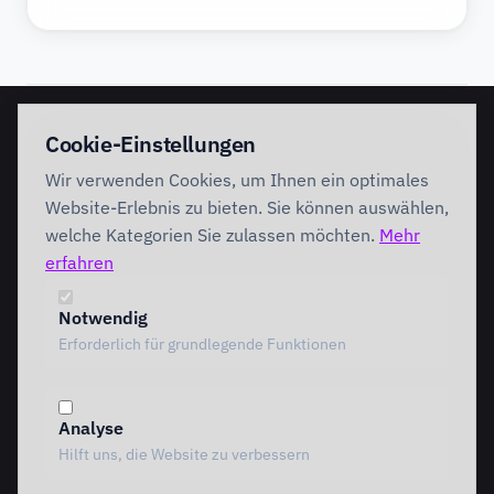
EINSTIEG
IMPLEMENTATION
Cookie-Einstellungen
Discovery Workshop
Ready
Wir verwenden Cookies, um Ihnen ein optimales
Förderung
Foundation
Performing
Website-Erlebnis zu bieten. Sie können auswählen,
Branchenlösungen
INTERVENTION
welche Kategorien Sie zulassen möchten.
Mehr
AI Intervention
erfahren
ENABLEMENT
AI Agents
AI Governance
Team Starter
Notwendig
Team Professional
Erforderlich für grundlegende Funktionen
Special Governance
Copilot Professional
Vergleich
Analyse
METHODIK
RESSOURCEN
Hilft uns, die Website zu verbessern
Alle Methoden
Alle Ressourcen