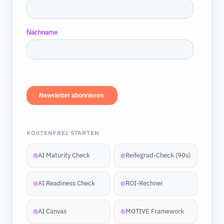
KOSTENFREI STARTEN
AI Maturity Check
Reifegrad-Check (90s)
◎
◎
AI Readiness Check
ROI-Rechner
◎
◎
AI Canvas
MOTIVE Framework
◎
◎