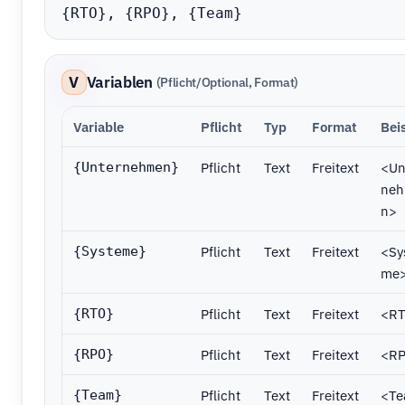
{RTO}, {RPO}, {Team}
V
Variablen
(Pflicht/Optional, Format)
Variable
Pflicht
Typ
Format
Beis
Pflicht
Text
Freitext
<Un
{Unternehmen}
ne
n>
Pflicht
Text
Freitext
<Sy
{Systeme}
me
Pflicht
Text
Freitext
<R
{RTO}
Pflicht
Text
Freitext
<R
{RPO}
Pflicht
Text
Freitext
<T
{Team}