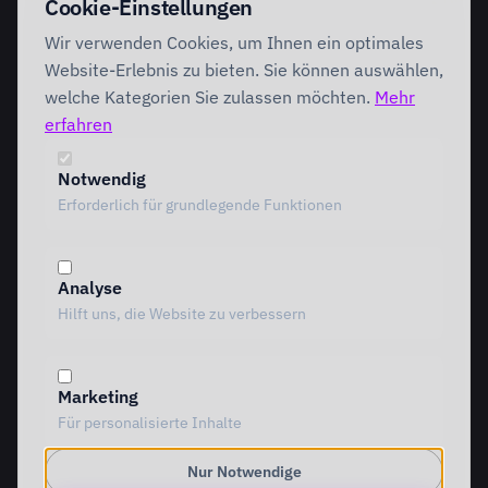
Cookie-Einstellungen
Discovery Workshop
Ready
Wir verwenden Cookies, um Ihnen ein optimales
Förderung
Foundation
Performing
Website-Erlebnis zu bieten. Sie können auswählen,
Branchenlösungen
INTERVENTION
welche Kategorien Sie zulassen möchten.
Mehr
AI Intervention
erfahren
ENABLEMENT
AI Agents
AI Governance
Team Starter
Notwendig
Team Professional
Erforderlich für grundlegende Funktionen
Special Governance
Copilot Professional
Vergleich
Analyse
METHODIK
RESSOURCEN
Hilft uns, die Website zu verbessern
Alle Methoden
Alle Ressourcen
MOTIVE Framework
Einblicke
AI Canvas
Standpunkte
Marketing
TRIARDIS-Methode
Referenzen
Für personalisierte Inhalte
KI-Werkstatt
Whitepaper
KI-Glossar
Nur Notwendige
TOOLS