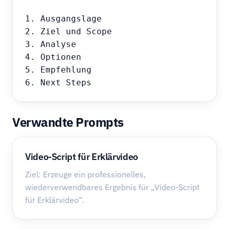
1. Ausgangslage

2. Ziel und Scope

3. Analyse

4. Optionen

5. Empfehlung

6. Next Steps
Verwandte Prompts
Video-Script für Erklärvideo
Ziel: Erzeuge ein professionelles,
wiederverwendbares Ergebnis für „Video-Script
für Erklärvideo“.