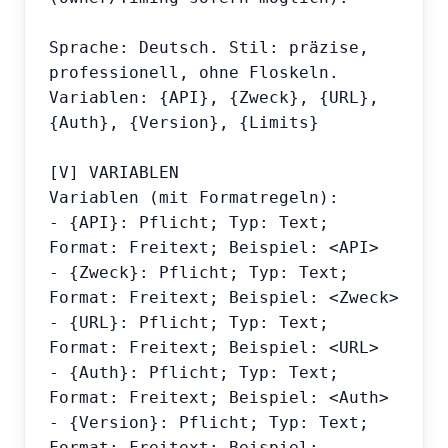
Sprache: Deutsch. Stil: präzise, 
professionell, ohne Floskeln.

Variablen: {API}, {Zweck}, {URL}, 
{Auth}, {Version}, {Limits}

[V] VARIABLEN

Variablen (mit Formatregeln):

- {API}: Pflicht; Typ: Text; 
Format: Freitext; Beispiel: <API>

- {Zweck}: Pflicht; Typ: Text; 
Format: Freitext; Beispiel: <Zweck>

- {URL}: Pflicht; Typ: Text; 
Format: Freitext; Beispiel: <URL>

- {Auth}: Pflicht; Typ: Text; 
Format: Freitext; Beispiel: <Auth>

- {Version}: Pflicht; Typ: Text; 
Format: Freitext; Beispiel: 