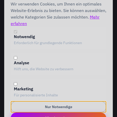
Wir verwenden Cookies, um Ihnen ein optimales
Förderung
Foundation
Performing
Website-Erlebnis zu bieten. Sie können auswählen,
Branchenlösungen
INTERVENTION
welche Kategorien Sie zulassen möchten.
Mehr
AI Intervention
erfahren
ENABLEMENT
AI Agents
AI Governance
Team Starter
Notwendig
Team Professional
Erforderlich für grundlegende Funktionen
Special Governance
Copilot Professional
Vergleich
Analyse
METHODIK
RESSOURCEN
Hilft uns, die Website zu verbessern
Alle Methoden
Alle Ressourcen
MOTIVE Framework
Einblicke
AI Canvas
Standpunkte
Marketing
TRIARDIS-Methode
Referenzen
Für personalisierte Inhalte
KI-Werkstatt
Whitepaper
KI-Glossar
Nur Notwendige
TOOLS
UNTERNEHMEN
Alle Tools