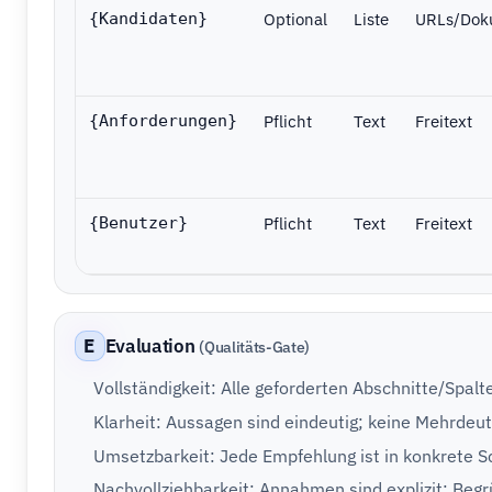
Optional
Liste
URLs/Dok
{Kandidaten}
Pflicht
Text
Freitext
{Anforderungen}
Pflicht
Text
Freitext
{Benutzer}
E
Evaluation
(Qualitäts-Gate)
Vollständigkeit: Alle geforderten Abschnitte/Spalte
Klarheit: Aussagen sind eindeutig; keine Mehrdeuti
Umsetzbarkeit: Jede Empfehlung ist in konkrete Sc
Nachvollziehbarkeit: Annahmen sind explizit; Beg