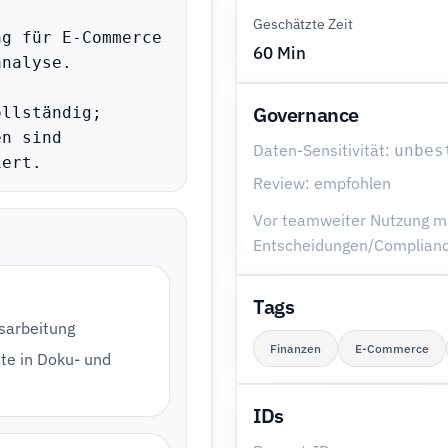
Geschätzte Zeit
g für E-Commerce 
60 Min
nalyse.

Governance
llständig; 
n sind 
Daten-Sensitivität:
unbes
iert.
Review: empfohlen
Vor teamweiter Nutzung mit
Entscheidungen/Compliance
Tags
usarbeitung
Finanzen
E-Commerce
te in Doku- und
IDs