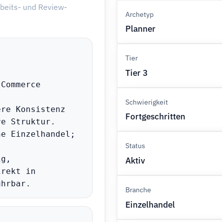
rbeits- und Review-
Archetyp
Planner
Tier
Tier 3
Commerce 
Schwierigkeit
re Konsistenz 
Fortgeschritten
e Struktur.

e Einzelhandel; 
Status
g, 
Aktiv
rekt in 
ührbar.
Branche
Einzelhandel