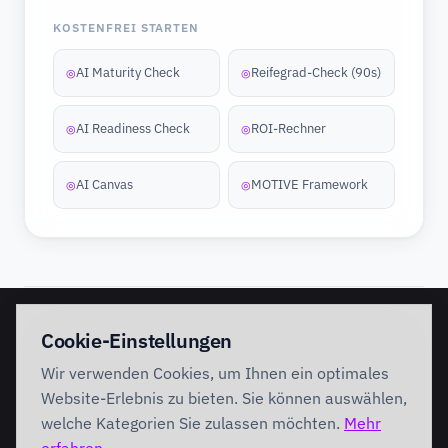
KOSTENFREI STARTEN
AI Maturity Check
Reifegrad-Check (90s)
◎
◎
AI Readiness Check
ROI-Rechner
◎
◎
AI Canvas
MOTIVE Framework
◎
◎
EINSTIEG
IMPLEMENTATION
Cookie-Einstellungen
Discovery Workshop
Ready
Wir verwenden Cookies, um Ihnen ein optimales
Förderung
Foundation
Performing
Website-Erlebnis zu bieten. Sie können auswählen,
Branchenlösungen
INTERVENTION
welche Kategorien Sie zulassen möchten.
Mehr
AI Intervention