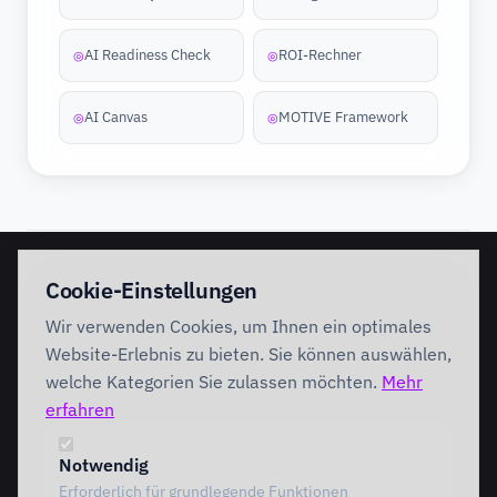
AI Readiness Check
ROI-Rechner
◎
◎
AI Canvas
MOTIVE Framework
◎
◎
EINSTIEG
IMPLEMENTATION
Cookie-Einstellungen
Discovery Workshop
Ready
Wir verwenden Cookies, um Ihnen ein optimales
Förderung
Foundation
Performing
Website-Erlebnis zu bieten. Sie können auswählen,
Branchenlösungen
INTERVENTION
welche Kategorien Sie zulassen möchten.
Mehr
AI Intervention
erfahren
ENABLEMENT
AI Agents
AI Governance
Team Starter
Notwendig
Team Professional
Erforderlich für grundlegende Funktionen