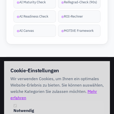
AI Maturity Check
Reifegrad-Check (90s)
◎
◎
AI Readiness Check
ROI-Rechner
◎
◎
AI Canvas
MOTIVE Framework
◎
◎
EINSTIEG
IMPLEMENTATION
Cookie-Einstellungen
Discovery Workshop
Ready
Wir verwenden Cookies, um Ihnen ein optimales
Förderung
Foundation
Performing
Website-Erlebnis zu bieten. Sie können auswählen,
Branchenlösungen
INTERVENTION
welche Kategorien Sie zulassen möchten.
Mehr
AI Intervention
erfahren
ENABLEMENT
AI Agents
AI Governance
Team Starter
Notwendig
Team Professional