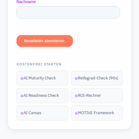
KOSTENFREI STARTEN
AI Maturity Check
Reifegrad-Check (90s)
◎
◎
AI Readiness Check
ROI-Rechner
◎
◎
AI Canvas
MOTIVE Framework
◎
◎