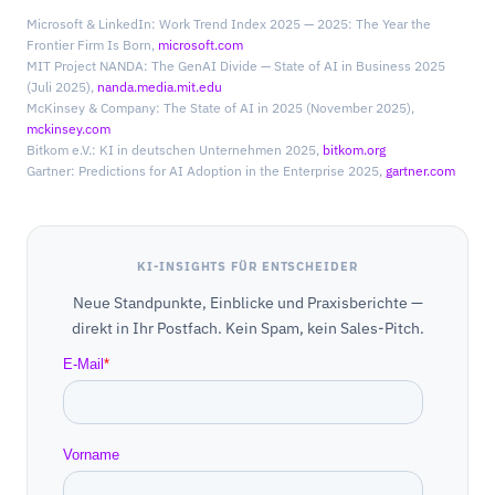
Microsoft & LinkedIn: Work Trend Index 2025 — 2025: The Year the
Frontier Firm Is Born,
microsoft.com
MIT Project NANDA: The GenAI Divide — State of AI in Business 2025
(Juli 2025),
nanda.media.mit.edu
McKinsey & Company: The State of AI in 2025 (November 2025),
mckinsey.com
Bitkom e.V.: KI in deutschen Unternehmen 2025,
bitkom.org
Gartner: Predictions for AI Adoption in the Enterprise 2025,
gartner.com
KI-INSIGHTS FÜR ENTSCHEIDER
Neue Standpunkte, Einblicke und Praxisberichte —
direkt in Ihr Postfach. Kein Spam, kein Sales-Pitch.