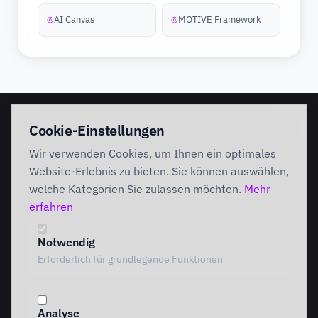
AI Canvas
MOTIVE Framework
◎
◎
EINSTIEG
IMPLEMENTATION
Cookie-Einstellungen
Discovery Workshop
Ready
Wir verwenden Cookies, um Ihnen ein optimales
Förderung
Foundation
Performing
Website-Erlebnis zu bieten. Sie können auswählen,
Branchenlösungen
INTERVENTION
welche Kategorien Sie zulassen möchten.
Mehr
AI Intervention
erfahren
ENABLEMENT
AI Agents
AI Governance
Team Starter
Notwendig
Team Professional
Erforderlich für grundlegende Funktionen
Special Governance
Copilot Professional
Vergleich
Analyse