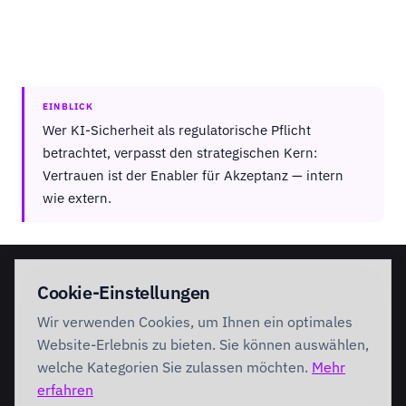
EINBLICK
Wer KI-Sicherheit als regulatorische Pflicht
betrachtet, verpasst den strategischen Kern:
Vertrauen ist der Enabler für Akzeptanz — intern
wie extern.
Cookie-Einstellungen
Wir verwenden Cookies, um Ihnen ein optimales
Nächster Schritt
Website-Erlebnis zu bieten. Sie können auswählen,
Im Discovery Workshop bestimmen wir Ihre
welche Kategorien Sie zulassen möchten.
Mehr
Vertrauensreife und die ersten Kontrollen mit dem
erfahren
höchsten Hebel.