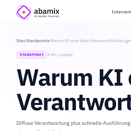
Interven
Start
›
Standpunkte
›
Warum KI ohne klare Verantwortlichkeit gefä
4 Min. Lesezeit
STANDPUNKT
Warum KI 
Verantwortl
Diffuse Verantwortung plus schnelle Ausführung e