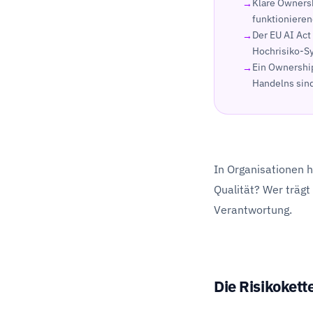
Klare Ownersh
funktioniere
Der EU AI Act
Hochrisiko-Sy
Ein Ownership
Handelns sind
In Organisationen h
Qualität? Wer trägt
Verantwortung.
Die Risikokett