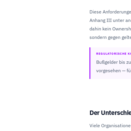
Diese Anforderunge
Anhang III unter a
dahin kein Ownershi
sondern gegen gelt
REGULATORISCHE K
Bußgelder bis z
vorgesehen — fü
Der Unterschi
Viele Organisatione