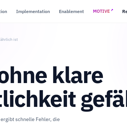
↗
tion
Implementation
Enablement
R
MOTIVE
hrlich ist
ohne klare
ichkeit gefäh
rgibt schnelle Fehler, die