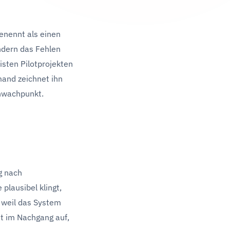
enennt als einen
ndern das Fehlen
isten Pilotprojekten
mand zeichnet ihn
chwachpunkt.
g nach
plausibel klingt,
, weil das System
st im Nachgang auf,