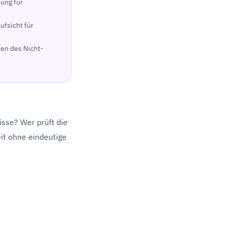
ung für
ufsicht für
ten des Nicht-
isse? Wer prüft die
it ohne eindeutige