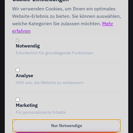
Discovery Workshop
Ready
Wir verwenden Cookies, um Ihnen ein optimales
Förderung
Foundation
Performing
Website-Erlebnis zu bieten. Sie können auswählen,
Branchenlösungen
INTERVENTION
welche Kategorien Sie zulassen möchten.
Mehr
AI Intervention
erfahren
ENABLEMENT
AI Agents
AI Governance
Team Starter
Notwendig
Team Professional
Erforderlich für grundlegende Funktionen
Special Governance
Copilot Professional
Vergleich
Analyse
METHODIK
RESSOURCEN
Hilft uns, die Website zu verbessern
Alle Methoden
Alle Ressourcen
MOTIVE Framework
Einblicke
AI Canvas
Standpunkte
Marketing
TRIARDIS-Methode
Referenzen
Für personalisierte Inhalte
KI-Werkstatt
Whitepaper
KI-Glossar
Nur Notwendige
TOOLS
UNTERNEHMEN