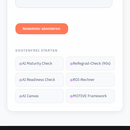
KOSTENFREI STARTEN
AI Maturity Check
Reifegrad-Check (90s)
◎
◎
AI Readiness Check
ROI-Rechner
◎
◎
AI Canvas
MOTIVE Framework
◎
◎