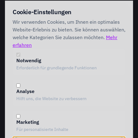
EINSTIEG
IMPLEMENTATION
Cookie-Einstellungen
Discovery Workshop
Ready
Wir verwenden Cookies, um Ihnen ein optimales
Förderung
Foundation
Performing
Website-Erlebnis zu bieten. Sie können auswählen,
Branchenlösungen
INTERVENTION
welche Kategorien Sie zulassen möchten.
Mehr
AI Intervention
erfahren
ENABLEMENT
AI Agents
AI Governance
Team Starter
Notwendig
Team Professional
Erforderlich für grundlegende Funktionen
Special Governance
Copilot Professional
Vergleich
Analyse
METHODIK
RESSOURCEN
Hilft uns, die Website zu verbessern
Alle Methoden
Alle Ressourcen
MOTIVE Framework
Einblicke
AI Canvas
Standpunkte
Marketing
TRIARDIS-Methode
Referenzen
Für personalisierte Inhalte
KI-Werkstatt
Whitepaper
KI-Glossar