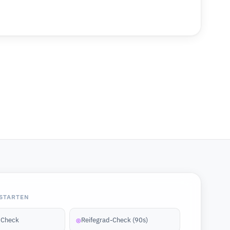
STARTEN
y Check
Reifegrad-Check (90s)
◎