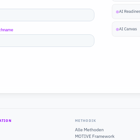
AI Readine
◎
AI Canvas
◎
ATION
METHODIK
Alle Methoden
MOTIVE Framework