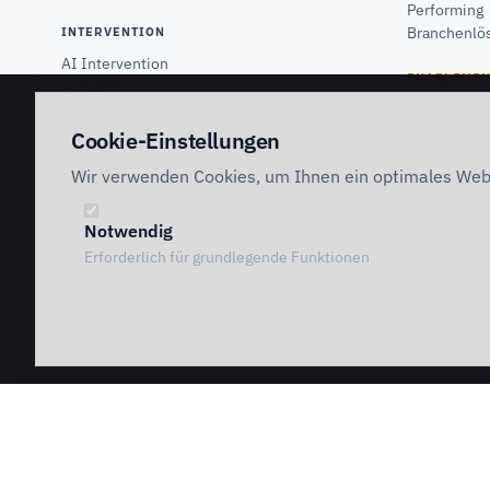
Performing
Branchenlö
INTERVENTION
AI Intervention
ENABLEMEN
AI Agents
AI Governance
Team Starte
Team Profes
Cookie-Einstellungen
Special Go
Wir verwenden Cookies, um Ihnen ein optimales Webs
Copilot Pro
Vergleich
Notwendig
Erforderlich für grundlegende Funktionen
abamix GmbH · Lothringerstr. 11 · 70435 Stuttgart ·
info@abamix.