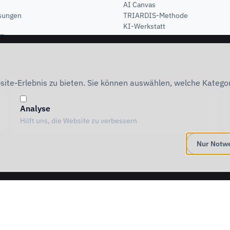
AI Canvas
sungen
TRIARDIS-Methode
KI-Werkstatt
T
TOOLS
r
sional
Alle Tools
vernance
Use Case Qualifier
ite-Erlebnis zu bieten. Sie können auswählen, welche Katego
fessional
Use Case Explorer
Prompt Explorer
AI Maturity Check
Analyse
Reifegrad-Check
Hilft uns, die Website zu verbessern
ROI-Rechner
Förder-Check
Nur Notw
com