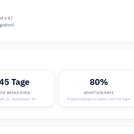
t o.ä.)
gration)
45 Tage
80%
ROI BREAK-EVEN
ADOPTION RATE
ell: 21 | Konservativ: 90
Produktiv-Einsatz in System nach 30 Tagen