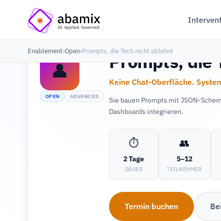
Interven
Enablement
›
Open
›
Prompts, die Tech nicht ablehnt
Prompts, die 
👤
Keine Chat-Oberfläche. System
OPEN
ADVANCED
Sie bauen Prompts mit JSON-Schema,
Dashboards integrieren.
⏱
👥
2 Tage
5–12
DAUER
TEILNEHMER
Termin buchen
Be