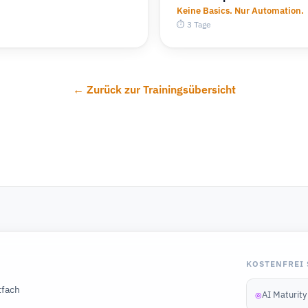
Keine Basics. Nur Automation.
⏱ 3 Tage
← Zurück zur Trainingsübersicht
KOSTENFREI 
tfach
AI Maturit
◎