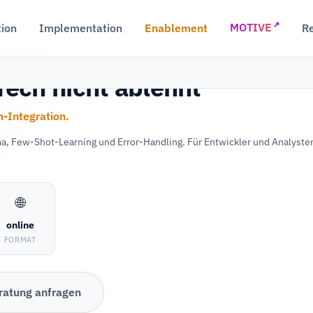
↗
tion
Implementation
Enablement
R
MOTIVE
Tech nicht ablehnt
-Integration.
 Few-Shot-Learning und Error-Handling. Für Entwickler und Analysten,
🌐
online
FORMAT
ratung anfragen