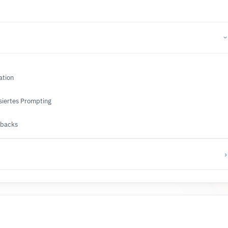
ation
asiertes Prompting
lbacks
›